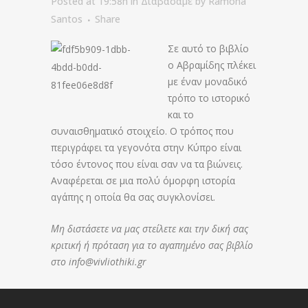
Posted at 19:58h
in
Διαβάσαμε
by
Ramona
Santos
Share
Σε αυτό το βιβλίο
ο Αβραμίδης πλέκει
με έναν μοναδικό
τρόπο το ιστορικό
και το
συναισθηματικό στοιχείο. Ο τρόπος που
περιγράφει τα γεγονότα στην Κύπρο είναι
τόσο έντονος που είναι σαν να τα βιώνεις.
Αναφέρεται σε μια πολύ όμορφη ιστορία
αγάπης η οποία θα σας συγκλονίσει.
Μη διστάσετε να μας στείλετε και την δική σας
κριτική ή πρόταση για το αγαπημένο σας βιβλίο
στο
info@vivliothiki.gr