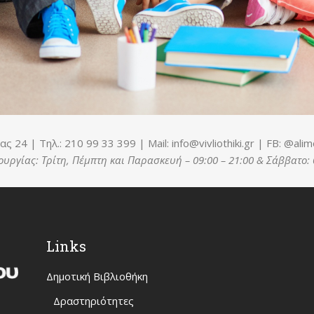
ίας 24 | Τηλ.: 210 99 33 399 | Mail:
info@vivliothiki.gr
| FB: @alimo
υργίας: Τρίτη, Πέμπτη και Παρασκευή – 09:00 – 21:00 & Σάββατο: 
Links
Δημοτική Βιβλιοθήκη
Δραστηριότητες