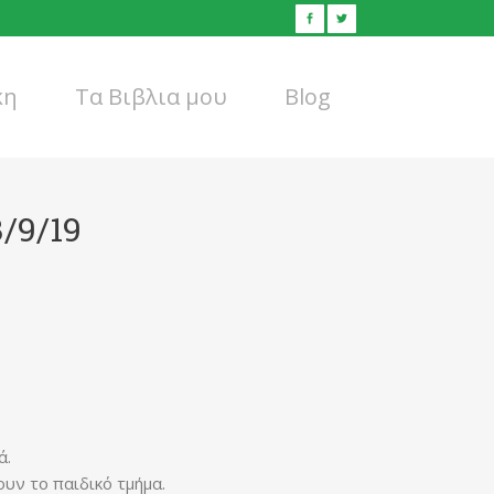
κη
Τα Βιβλια μου
Blog
/9/19
ά.
υν το παιδικό τμήμα.