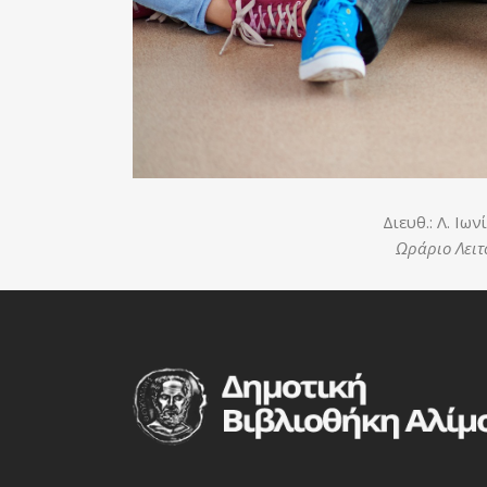
Διευθ.: Λ. Ιων
Ωράριο Λειτο