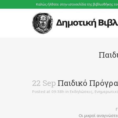
Καλώς ήλθατε στην ιστοσελίδα της βιβλιοθήκης
το
Παιδ
22 Sep
Παιδικό Πρόγρα
Posted at 09:38h
in
Εκδηλώσεις
,
Ενημερωτικ
Γ
Οι μικροί αναγνώστε