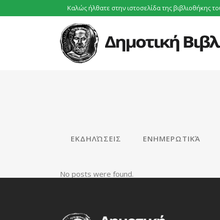
Καλώς ήλθατε στην ιστοσελίδα της βιβλιοθήκης
το
ALL
2Ο & 7Ο ΔΗΜΟΤΙΚΌ
ΑΝ
ΕΚΔΗΛΏΣΕΙΣ
ΕΝΗΜΕΡΩΤΙΚΆ
No posts were found.